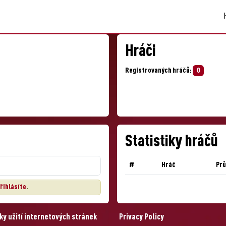
Hráči
Registrovaných hráčů:
0
Statistiky hráčů
#
Hráč
Pr
řihlásíte
.
y užití internetových stránek
Privacy Policy