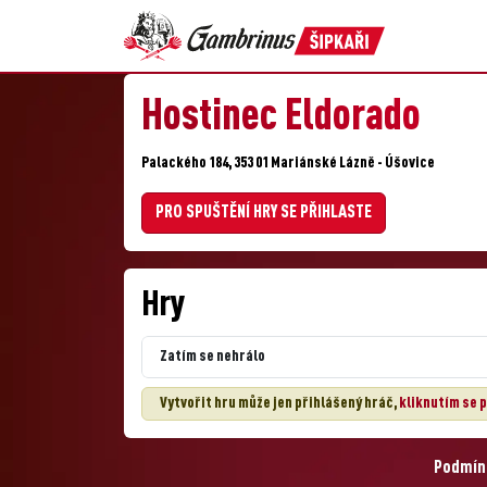
Hostinec Eldorado
Palackého 184, 353 01 Mariánské Lázně - Úšovice
PRO SPUŠTĚNÍ HRY SE PŘIHLASTE
Hry
Zatím se nehrálo
Vytvořit hru může jen přihlášený hráč,
kliknutím se p
Podmínk