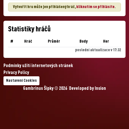
Vytvořit hru může jen přihlášený hráč,
kliknutím se přihlásíte
.
Statistiky hráčů
#
Hráč
Průměr
Body
Her
poslední aktualizace v 17:32
Podmínky užití internetových stránek
Privacy Policy
Nastavení Cookies
Gambrinus Šipky © 2026
Developed by
Insion