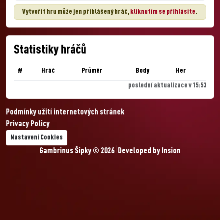
Vytvořit hru může jen přihlášený hráč,
kliknutím se přihlásíte
.
Statistiky hráčů
#
Hráč
Průměr
Body
Her
poslední aktualizace v 15:53
Podmínky užití internetových stránek
Privacy Policy
Nastavení Cookies
Gambrinus Šipky © 2026
Developed by
Insion