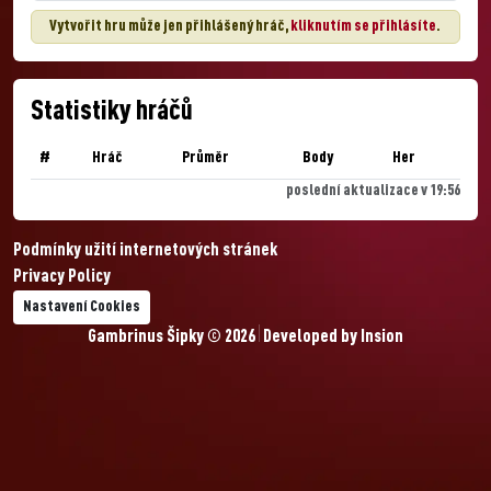
Vytvořit hru může jen přihlášený hráč,
kliknutím se přihlásíte
.
Statistiky hráčů
#
Hráč
Průměr
Body
Her
poslední aktualizace v 19:56
Podmínky užití internetových stránek
Privacy Policy
Nastavení Cookies
Gambrinus Šipky © 2026
Developed by
Insion