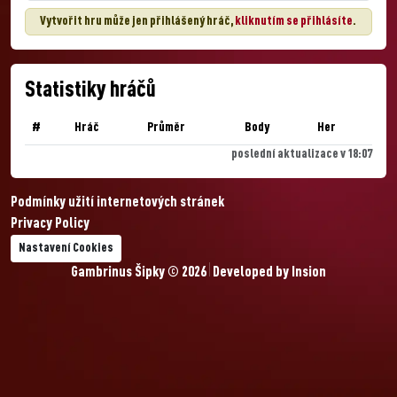
Vytvořit hru může jen přihlášený hráč,
kliknutím se přihlásíte
.
Statistiky hráčů
#
Hráč
Průměr
Body
Her
poslední aktualizace v 18:07
Podmínky užití internetových stránek
Privacy Policy
Nastavení Cookies
Gambrinus Šipky © 2026
Developed by
Insion